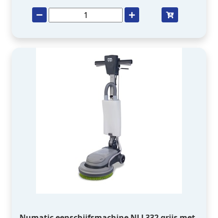
Numatic eenschijfsmachine NLL332 grijs met