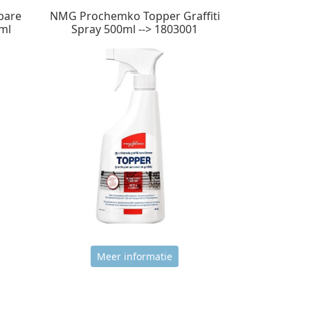
ibare
NMG Prochemko Topper Graffiti
0ml
Spray 500ml --> 1803001
Meer informatie